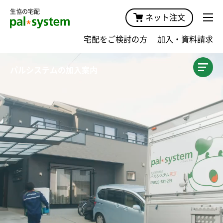
生協の宅配
ネット注文
宅配をご検討の方
加入・資料請求
加入案内TOP
パルシステムの
加入案内
商品・価格
宅配サービスガイド・手数料
キャンペーン
おためしプラン
おためし宅配
おためしセット
みんなの声