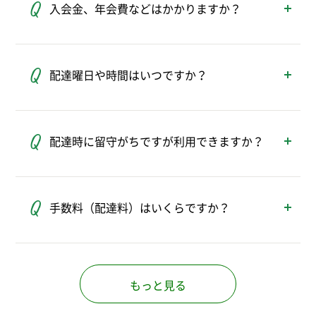
入会金、年会費などはかかりますか？
山梨、長野、静岡、新潟の1都11県です。
※上記の都県内でも一部配達に伺っていない地域がありま
入会金・年会費などはかかりません。
す。
パルシステムに加入する際に、出資金として
配達曜日や時間はいつですか？
1,000円をお預かりしますが、脱退（退会）す
る際に返還いたします。
地域ごとに毎週、決まった曜日に配達してい
ます。
配達時に留守がちですが利用できますか？
お住まいの地域の配達曜日や時間について
は、下記よりお問い合わせください。
ご不在の場合は、事前にお約束した場所（玄
パルシステム受付センター →
関前など）に置かせていただきます。
手数料（配達料）はいくらですか？
商品は折りたたみ式コンテナ、専用の保冷箱
に保冷剤やドライアイスを入れて、温度帯に
手数料は、地域によって異なります。
適した梱包でお届けします。
グループでご利用の方、小さなお子様のいる
また封印シールでフタを留める取り組みや、
方、高齢の方、障がい者手帳をお持ちの方な
もっと見る
ご希望に応じて保冷箱を覆うセーフティカバ
どに適用される割引制度もあります。
ーもご用意しております。