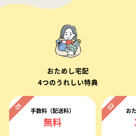
おためし宅配
4つのうれしい特典
02
01
手数料（配送料）
お
無料