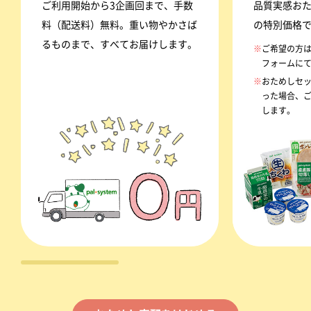
ご利用開始から3企画回まで、手数
品質実感おた
料（配送料）無料。重い物やかさば
の特別価格
るものまで、すべてお届けします。
※
ご希望の方
フォームに
※
おためしセッ
った場合、
します。