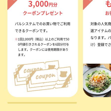
3,000
円分
クーポンプレゼント
お
パルシステムでのお買い物でご利用
対象の人気
できるクーポンです。
選アイテム
なります。
※
1回2,000円（税込）以上のご利用で50
0円値引きされるクーポンを6回分付与
け）登録で
します。クーポンには使用期限があり
ます。