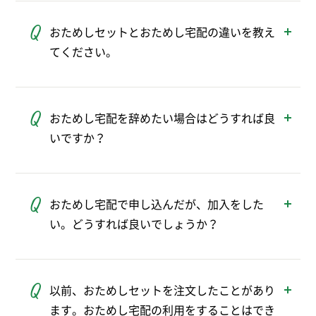
川、千葉、埼玉、茨城、栃木、群馬、福島、
おためしセットとおためし宅配の違いを教え
山梨、長野、静岡、新潟の1都11県です。
てください。
※上記の都県内でも一部配達に伺っていない地域がありま
す。
「おためしセット」は、パルシステムの大人
気商品をご加入前にお得に試せるセットで
おためし宅配を辞めたい場合はどうすれば良
す。
いですか？
「おためし宅配」はパルシステムの宅配サー
ビスをご加入前にお試しいただけるしくみで
おためし宅配の3週目のご注文締切時間まで
す。カタログに掲載されているすべての商品
に、注文サイトやアプリのメニュー内の「お
からご利用いただけます。おためし宅配ご登
おためし宅配で申し込んだが、加入をした
ためし宅配の登録解除」にて解除申請が可能
録時におためしセットも頼むことができま
い。どうすれば良いでしょうか？
です。
す。
おためし宅配は自動で加入（継続）いただけ
ますので、そのままご利用ください。
以前、おためしセットを注文したことがあり
ます。おためし宅配の利用をすることはでき