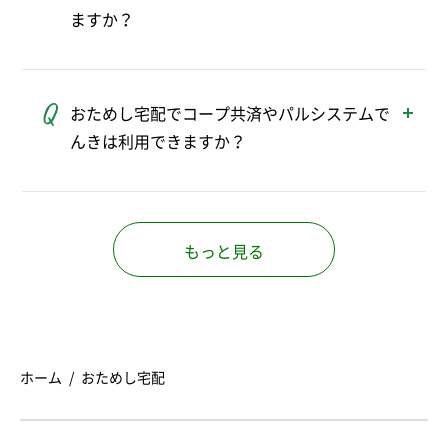
ますか？
すでにお申し込みいただいたことがある方
は、おためし宅配のご利用ならびにおためし
おためし宅配でコープ共済やパルシステムで
セットのお申し込みはできません。
んきは利用できますか？
おためし宅配中はご利用いただけませんが、
組合員ご加入後にご利用いただけます。
もっと見る
ホーム
おためし宅配