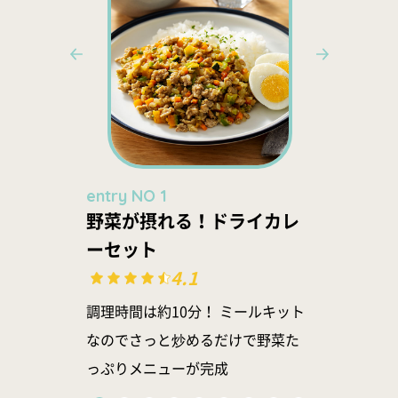
entry NO 1
ent
野菜が摂れる！ドライカレ
徳
ボデ
ーセット
(産
4.1
調理時間は約10分！ ミールキット
一度
オリ
なのでさっと炒めるだけで野菜た
肉を
わや
っぷりメニューが完成
ド