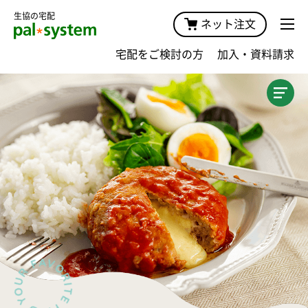
生協の宅配
ネット注文
宅配をご検討の方
加入・資料請求
加入案内TOP
商品・価格
宅配サービスガイド・手数料
キャンペーン
おためしプラン
おためし宅配
おためしセット
みんなの声