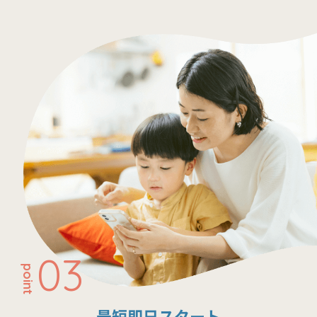
03
point
最短即日スタート