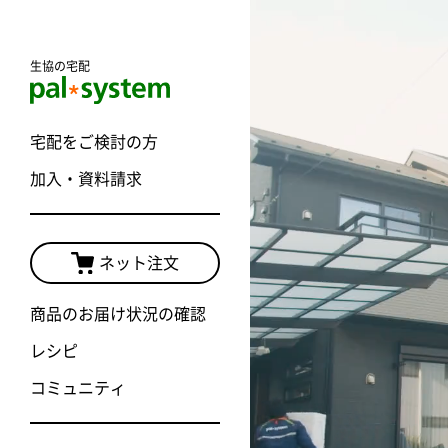
生協の宅配
宅配をご検討の方
加入・資料請求
加入案内TO
商品・価格
ネット注文
宅配サービ
商品のお届け状況の確認
キャンペー
レシピ
コミュニティ
おためしプ
おためし宅