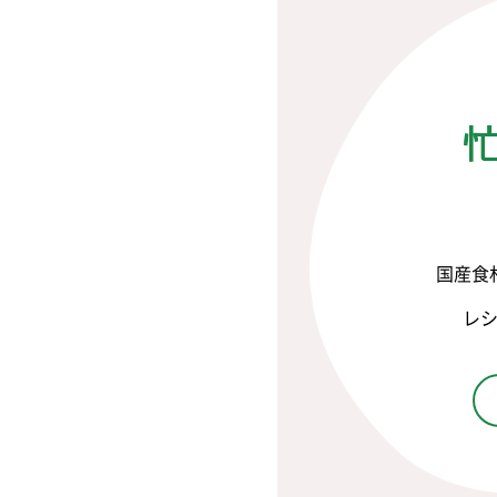
国産食
レ