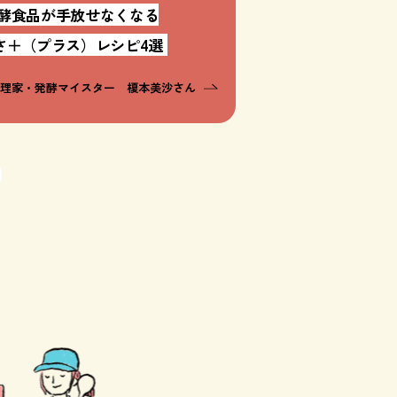
酵食品が手放せなくなる
さ＋（プラス）レシピ4選
料理家・発酵マイスター 榎本美沙さん