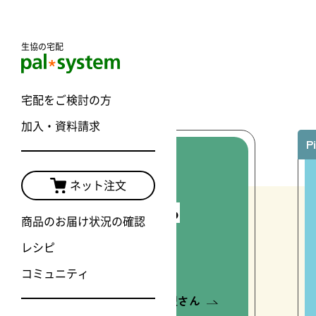
生協の宅配
宅配をご検討の方
加入・資料請求
P
ネット注文
だいじなお米をおいしく食べる
商品のお届け状況の確認
つの米（マイ）ルール
レシピ
コミュニティ
フードユニット ごはん同盟さん