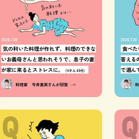
2026.7.30
2026.7.30
気の利いた料理が作れず、料理のできな
食べた
いお義母さんと思われそうで、息子の妻
答える
が家に来るとストレスに。
で選んで
（Hさん 40代）
料理家 今井真実さんが回答