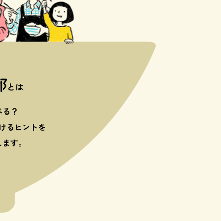
とは
べる？
けるヒントを
します。