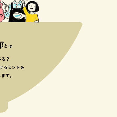
とは
べる？
けるヒントを
します。