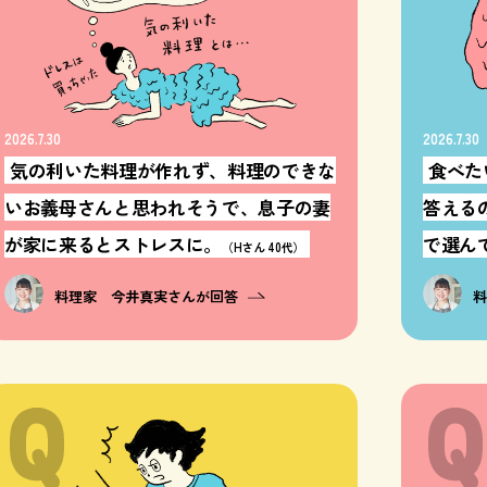
2026.7.30
2026.7.30
気の利いた料理が作れず、料理のできな
食べた
いお義母さんと思われそうで、息子の妻
答える
が家に来るとストレスに。
で選んで
（Hさん 40代）
料理家 今井真実さんが回答