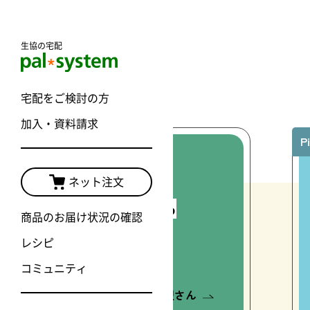
生協の宅配
宅配をご検討の方
加入・資料請求
P
ネット注文
だいじなお米をおいしく食べる
商品のお届け状況の確認
つの米（マイ）ルール
レシピ
コミュニティ
フードユニット ごはん同盟さん