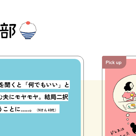
Pick up
を聞くと「何でもいい」と
む夫にモヤモヤ。結局二択
とに......。
（Nさん 40代）