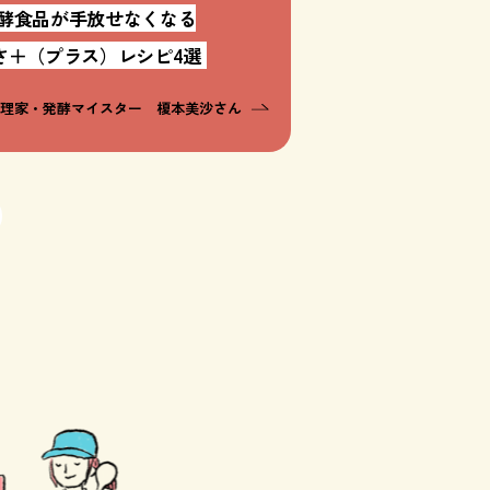
酵食品が手放せなくなる
さ＋（プラス）レシピ4選
料理家・発酵マイスター 榎本美沙さん