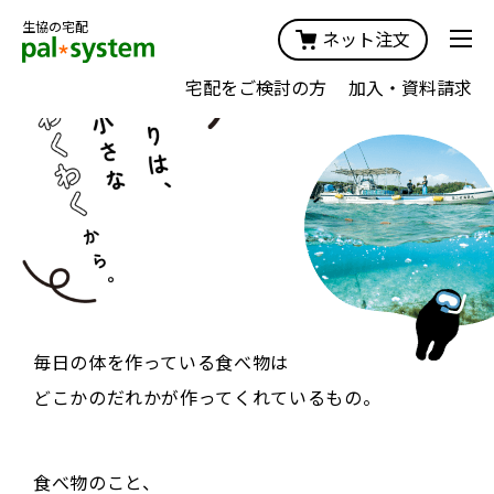
生協の宅配
ネット注文
宅配をご検討の方
加入・資料請求
食
をひろげる
おいしくて安全な食べ物を
作り続けたい。
食べて支え合う
毎日の体を作っている食べ物は
食料自給率の向上
どこかのだれかが作ってくれているもの。
食品ロスの削減
食べ物のこと、