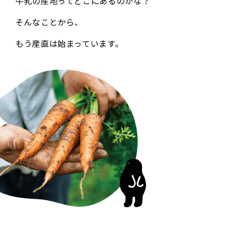
牛乳の産地ってどこにあるのかな？
そんなことから、
安心
を届ける
もう産直は始まっています。
生産者と消費者、
一緒に未来のタネをまく
遺伝子組換えにNO
動物をすこやかに育てる
安全においしさを届ける
つながり
を育む