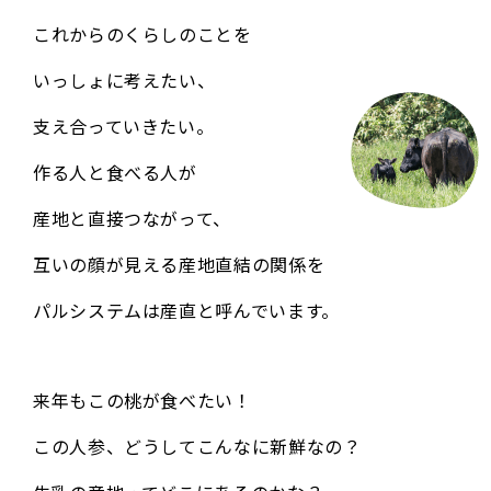
これからのくらしのことを
環境
を守る
いっしょに考えたい、
支え合っていきたい。
未来のために守り、
残すために。
作る人と食べる人が
産地と直接つながって、
海の恵みを守る
互いの顔が見える産地直結の関係を
環境にやさしい農業を広げる
パルシステムは産直と呼んでいます。
生きものとの約束
里山を守る
来年もこの桃が食べたい！
地域で資源を循環させる
この人参、どうしてこんなに新鮮なの？
電気をつくる産地