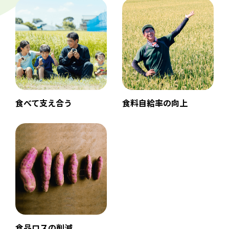
産地
との約束
作り手と食べ手が
つながり続けるための「約束」。
産地との約束
食べて支え合う
食料自給率の向上
食品ロスの削減