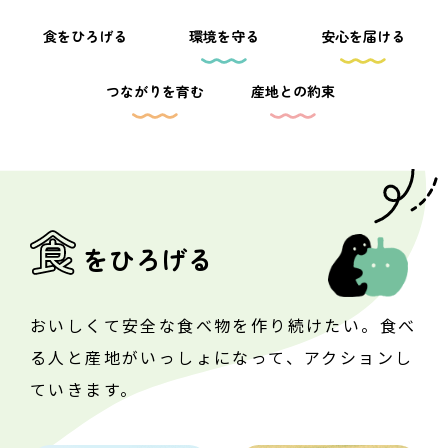
食をひろげる
環境を守る
安心を届ける
「作る」と「食べる」の
垣根をぴょんと超えて。
つながりを育む
産地との約束
顔の⾒える産地交流
産直原料を使った商品作り
地域づくりの輪を広げる
食
をひろげる
海を越えてつながる
つながりをもっと深める
おいしくて安全な食べ物を作り続けたい。
食べ
文化を次世代につなげる
る人と産地がいっしょになって、
アクションし
ていきます。