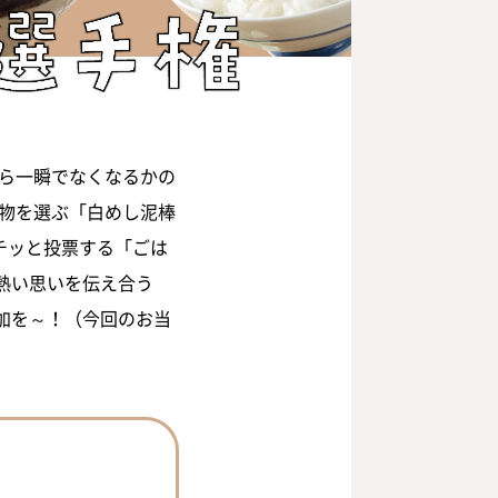
から一瞬でなくなるかの
べ物を選ぶ「白めし泥棒
チッと投票する「ごは
熱い思いを伝え合う
加を～！（今回のお当