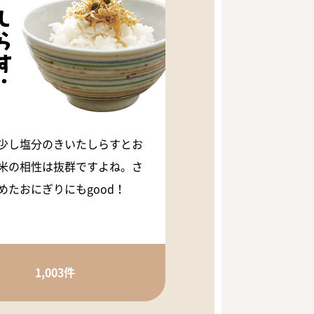
少し塩分のきいたしらすとお
米の相性は抜群ですよね。さ
めたおにぎりにもgood！
1,003件