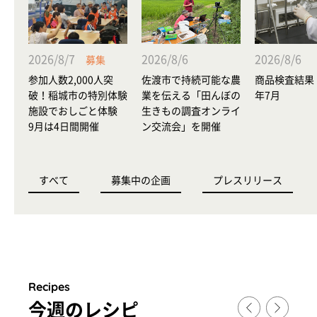
2026/8/7
2026/8/6
2026/8/6
募集
参加人数2,000人突
佐渡市で持続可能な農
商品検査結果 
破！稲城市の特別体験
業を伝える「田んぼの
年7月
施設でおしごと体験
生きもの調査オンライ
9月は4日間開催
ン交流会」を開催
すべて
募集中の企画
プレスリリース
Recipes
今週のレシピ