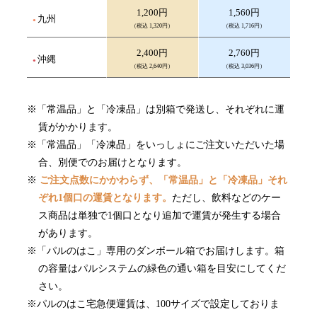
1,200円
1,560円
九州
（税込 1,320円）
（税込 1,716円）
2,400円
2,760円
沖縄
（税込 2,640円）
（税込 3,036円）
「常温品」と「冷凍品」は別箱で発送し、それぞれに運
賃がかかります。
「常温品」「冷凍品」をいっしょにご注文いただいた場
合、別便でのお届けとなります。
ご注文点数にかかわらず、「常温品」と「冷凍品」それ
ぞれ1個口の運賃となります。
ただし、飲料などのケー
ス商品は単独で1個口となり追加で運賃が発生する場合
があります。
「パルのはこ」専用のダンボール箱でお届けします。箱
の容量はパルシステムの緑色の通い箱を目安にしてくだ
さい。
パルのはこ宅急便運賃は、100サイズで設定しておりま