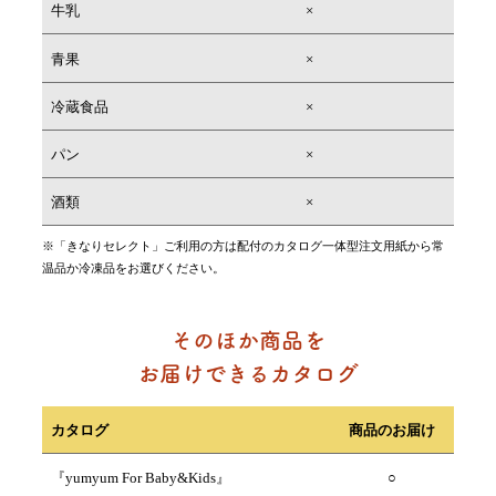
牛乳
×
青果
×
冷蔵食品
×
パン
×
酒類
×
※「きなりセレクト」ご利用の方は配付のカタログ一体型注文用紙から常
温品か冷凍品をお選びください。
カタログ
商品のお届け
『yumyum For Baby&Kids』
○