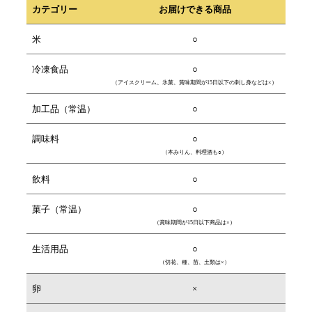
カテゴリー
お届けできる商品
米
○
冷凍食品
○
（アイスクリーム、氷菓、賞味期間が15日以下の刺し身などは×）
加工品（常温）
○
調味料
○
（本みりん、料理酒も○）
飲料
○
菓子（常温）
○
（賞味期間が15日以下商品は×）
生活用品
○
（切花、種、苗、土類は×）
卵
×