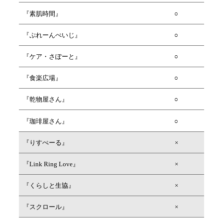
『素肌時間』
○
『ぷれーんぺいじ』
○
『ケア・さぽーと』
○
『食楽広場』
○
『乾物屋さん』
○
『珈琲屋さん』
○
『りすぺーる』
×
『Link Ring Love』
×
『くらしと生協』
×
『スクロール』
×