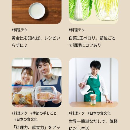
#料理テク
#料理テク
黄金比を知れば、レシピい
白菜1玉ペロリ。部位ごと
らずに♪
で調理にコツあり
#料理テク
#季節の手しごと
#料理テク
#日本の食文化
#日本の食文化
世界一簡単なだしで、気軽
「料理力、献立力」をアッ
にだし生活