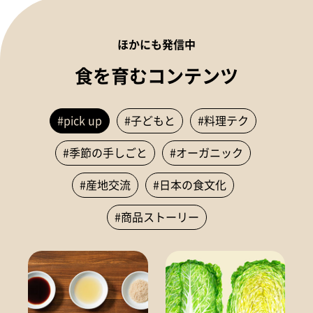
ほかにも発信中
食を育むコンテンツ
#pick up
#子どもと
#料理テク
#季節の手しごと
#オーガニック
#産地交流
#日本の食文化
#商品ストーリー