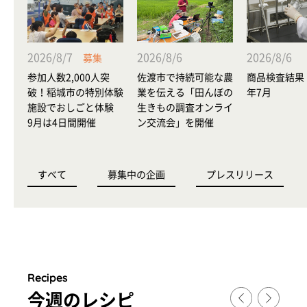
2026/8/7
2026/8/6
2026/8/6
募集
参加人数2,000人突
佐渡市で持続可能な農
商品検査結果 
破！稲城市の特別体験
業を伝える「田んぼの
年7月
施設でおしごと体験
生きもの調査オンライ
9月は4日間開催
ン交流会」を開催
すべて
募集中の企画
プレスリリース
Recipes
今週のレシピ