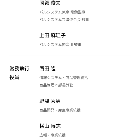
國領 俊文
パルシステム東京 常勤監事
パルシステム共済連合会 監事
上田 麻理子
パルシステム神奈川 監事
常務執行
西田 隆
役員
情報システム・商品管理統括
商品管理本部長兼務
野津 秀男
商品開発・産直事業統括
横山 博志
広報・事業統括