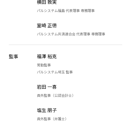
横田 敦実
パルシステム福島 代表理事 専務理事
室崎 正徳
パルシステム共済連合会 代表理事 専務理事
監事
福澤 裕克
常勤監事
パルシステム埼玉 監事
岩田 一喜
員外監事（公認会計士）
塩生 朋子
員外監事（弁護士）