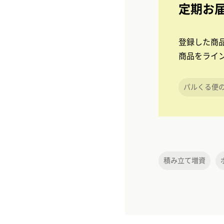
定期お
登録した商
商品をライ
パルくる便
積み立て増資