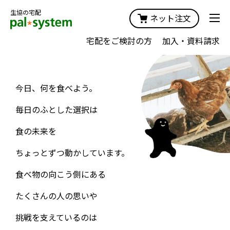
生協の宅配
ネット注文
宅配をご検討の方
加入・資料請求
食
をひろげる
今日、何を食べよう。
今日の「食べる」で
毎日のふとした選択は
おいしくて安全な食べ物を
作り続けたい。
未来がちょっと素敵に
食の未来を
食べて支え合う
ちょっとずつ動かしています。
＃この食べ物、どこから来たの？
＃食料自給率向上
食料自給率の向上
食べ物の向こう側にある
食品ロスの削減
たくさんの人の思いや
挑戦を支えているのは