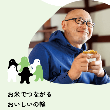
安心
を届ける
生産者と消費者、
一緒に未来のタネをまく
遺伝子組換えにNO
動物をすこやかに育てる
安全においしさを届ける
お米でつながる
つながり
を育む
おいしいの輪