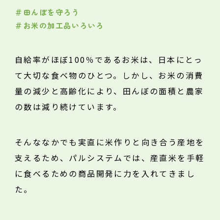
＃田んぼを守ろう
「作る」と「食べる」の
＃お米の加工品いろいろ
垣根をぴょんと超えて。
顔の⾒える産地交流
自給率がほぼ100％であるお米は、日本にとっ
て大切な食べ物のひとつ。しかし、お米の消費
産直原料を使った商品作り
量の減少と高齢化により、田んぼの面積と農家
地域づくりの輪を広げる
の数は減り続けています。
海を越えてつながる
つながりをもっと深める
そんななかでも実直に米作りと向き合う産地を
文化を次世代につなげる
支えるため、パルシステムでは、産直米を手軽
に食べるための商品開発に力を入れてきまし
た。
産地
との約束