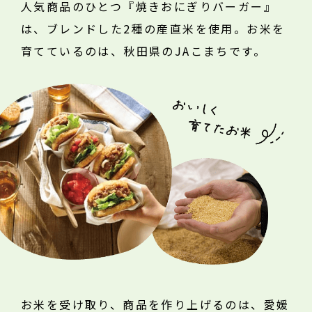
人気商品のひとつ『焼きおにぎりバーガー』
は、ブレンドした2種の産直米を使用。お米を
作り手と食べ手が
育てているのは、秋田県のJAこまちです。
つながり続けるための「約束」。
産地との約束
お米を受け取り、商品を作り上げるのは、愛媛