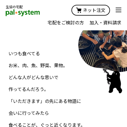
生協の宅配
ネット注文
宅配をご検討の方
加入・資料請求
食
をひろげる
いつも食べてる
いっしょにつくる
おいしくて安全な食べ物を
お米、肉、魚、野菜、果物。
作り続けたい。
ココロはずむ物語
どんな人がどんな思いで
食べて支え合う
#いただきますのその先へ
作ってるんだろう。
＃産地へ行こう
食料自給率の向上
「いただきます」の先にある物語に
食品ロスの削減
会いに行ってみたら
食べることが、ぐっと近くなります。