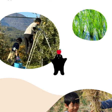
環境
を守る
未来のために守り、
残すために。
海の恵みを守る
環境にやさしい農業を広げる
生きものとの約束
里山を守る
地域で資源を循環させる
電気をつくる産地