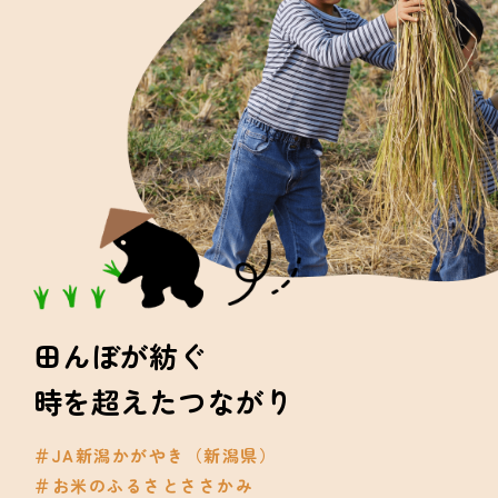
安心
を届ける
生産者と消費者、
一緒に未来のタネをまく
遺伝子組換えにNO
動物をすこやかに育てる
安全においしさを届ける
田んぼが紡ぐ
時を超えたつながり
つながり
＃JA新潟かがやき（新潟県）
を育む
＃お米のふるさとささかみ