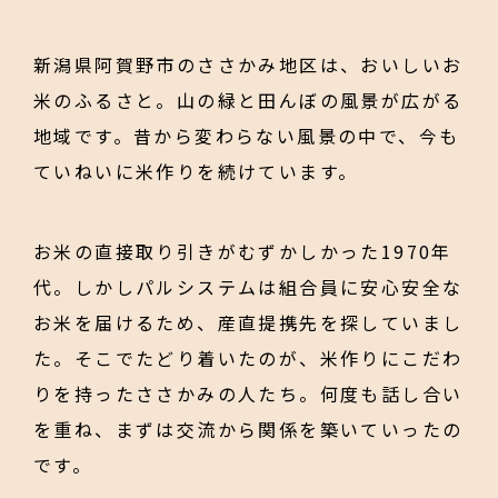
「作る」と「食べる」の
新潟県阿賀野市のささかみ地区は、おいしいお
垣根をぴょんと超えて。
米のふるさと。山の緑と田んぼの風景が広がる
顔の⾒える産地交流
地域です。昔から変わらない風景の中で、今も
ていねいに米作りを続けています。
産直原料を使った商品作り
地域づくりの輪を広げる
お米の直接取り引きがむずかしかった1970年
海を越えてつながる
代。しかしパルシステムは組合員に安心安全な
つながりをもっと深める
お米を届けるため、産直提携先を探していまし
文化を次世代につなげる
た。そこでたどり着いたのが、米作りにこだわ
りを持ったささかみの人たち。何度も話し合い
を重ね、まずは交流から関係を築いていったの
です。
産地
との約束