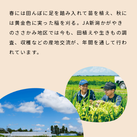
春には田んぼに足を踏み入れて苗を植え、秋に
作り手と食べ手が
は黄金色に実った稲を刈る。JA新潟かがやき
つながり続けるための「約束」。
のささかみ地区では今も、田植えや生きもの調
産地との約束
査、収穫などの産地交流が、年間を通して行わ
れています。