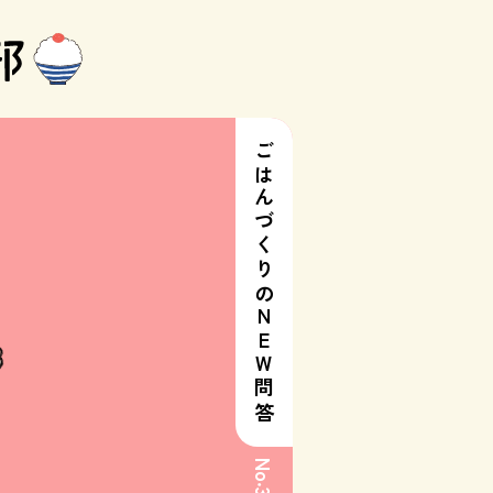
ごはんづくりのNEW問答
No
.