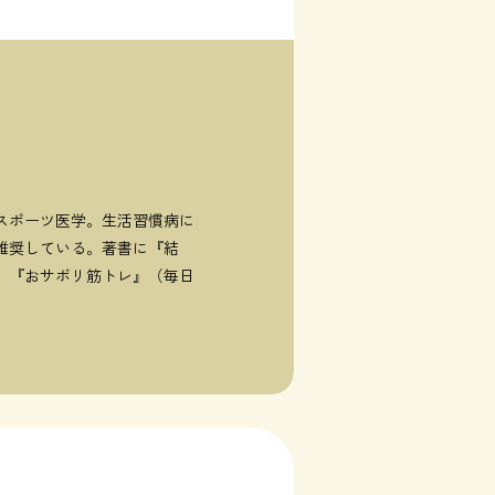
スポーツ医学。生活習慣病に
推奨している。著書に『結
、『おサボリ筋トレ』（毎日