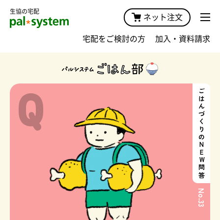
生協の宅配
ネット注文
宅配をご検討の方
加入・資料請求
ごはんづくりのNEW問答
No
.
33