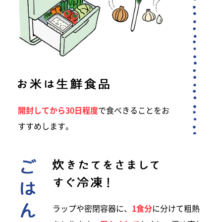
開封してから30日程度
で食べきることをお
すすめします。
ラップや密閉容器に、
1食分
に分けて粗熱