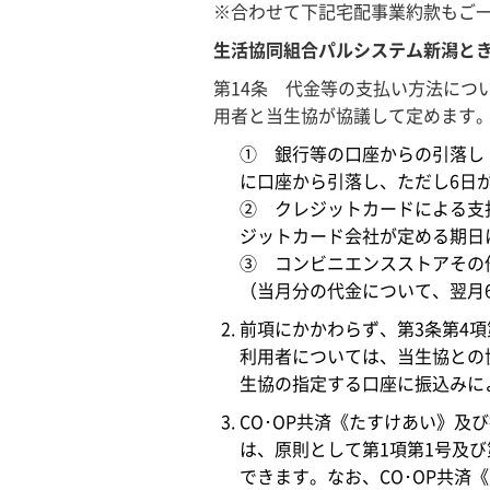
※合わせて下記宅配事業約款もご
生活協同組合パルシステム新潟と
第14条 代金等の支払い方法につ
用者と当生協が協議して定めます
① 銀行等の口座からの引落し
に口座から引落し、ただし6日
② クレジットカードによる支
ジットカード会社が定める期日
③ コンビニエンスストアその
（当月分の代金について、翌月
前項にかかわらず、第3条第4
利用者については、当生協との
生協の指定する口座に振込みに
CO･OP共済《たすけあい》及
は、原則として第1項第1号及
できます。なお、CO･OP共済