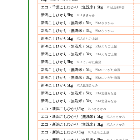
エコ・千葉こしひかり（無洗米）5kg
※ちば緑耕舎
新潟こしひかり5kg
※JAささかみ
新潟こしひかり（無洗米）5kg
※JAささかみ
新潟こしひかり（無洗米）3kg
※JAささかみ
新潟こしひかり5kg
※JAえちご上越
新潟こしひかり（無洗米）5kg
※JAえちご上越
新潟こしひかり（無洗米）3kg
※JAえちご上越
新潟こしひかり5kg
※JAにいがた南蒲
新潟こしひかり（無洗米）5kg
※JAにいがた南蒲
新潟こしひかり（無洗米）3kg
※JAにいがた南蒲
新潟こしひかり5kg
※JA北蒲みなみ
新潟こしひかり（無洗米）5kg
※JA北蒲みなみ
新潟こしひかり（無洗米）3kg
※JA北蒲みなみ
エコ・新潟こしひかり5kg
※JAささかみ
エコ・新潟こしひかり（無洗米）5kg
※JAささかみ
エコ・新潟こしひかり（無洗米）3kg
※JAささかみ
エコ・新潟こしひかり5kg
※JAえちご上越