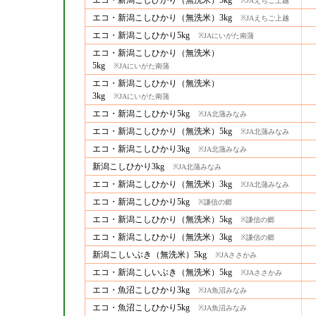
エコ・新潟こしひかり（無洗米）5kg
※JAえちご上越
エコ・新潟こしひかり（無洗米）3kg
※JAえちご上越
エコ・新潟こしひかり5kg
※JAにいがた南蒲
エコ・新潟こしひかり（無洗米）
5kg
※JAにいがた南蒲
エコ・新潟こしひかり（無洗米）
3kg
※JAにいがた南蒲
エコ・新潟こしひかり5kg
※JA北蒲みなみ
エコ・新潟こしひかり（無洗米）5kg
※JA北蒲みなみ
エコ・新潟こしひかり3kg
※JA北蒲みなみ
新潟こしひかり3kg
※JA北蒲みなみ
エコ・新潟こしひかり（無洗米）3kg
※JA北蒲みなみ
エコ・新潟こしひかり5kg
※謙信の郷
エコ・新潟こしひかり（無洗米）5kg
※謙信の郷
エコ・新潟こしひかり（無洗米）3kg
※謙信の郷
新潟こしいぶき（無洗米）5kg
※JAささかみ
エコ・新潟こしいぶき（無洗米）5kg
※JAささかみ
エコ・魚沼こしひかり3kg
※JA魚沼みなみ
エコ・魚沼こしひかり5kg
※JA魚沼みなみ