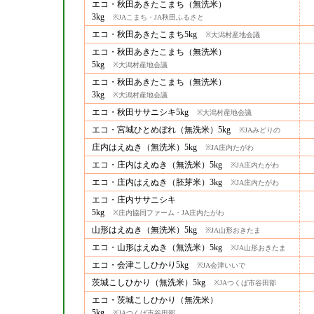
エコ・秋田あきたこまち（無洗米）
3kg
※JAこまち・JA秋田ふるさと
エコ・秋田あきたこまち5kg
※大潟村産地会議
エコ・秋田あきたこまち（無洗米）
5kg
※大潟村産地会議
エコ・秋田あきたこまち（無洗米）
3kg
※大潟村産地会議
エコ・秋田ササニシキ5kg
※大潟村産地会議
エコ・宮城ひとめぼれ（無洗米）5kg
※JAみどりの
庄内はえぬき（無洗米）5kg
※JA庄内たがわ
エコ・庄内はえぬき（無洗米）5kg
※JA庄内たがわ
エコ・庄内はえぬき（胚芽米）3kg
※JA庄内たがわ
エコ・庄内ササニシキ
5kg
※庄内協同ファーム・JA庄内たがわ
山形はえぬき（無洗米）5kg
※JA山形おきたま
エコ・山形はえぬき（無洗米）5kg
※JA山形おきたま
エコ・会津こしひかり5kg
※JA会津いいで
茨城こしひかり（無洗米）5kg
※JAつくば市谷田部
エコ・茨城こしひかり（無洗米）
5kg
※JAつくば市谷田部