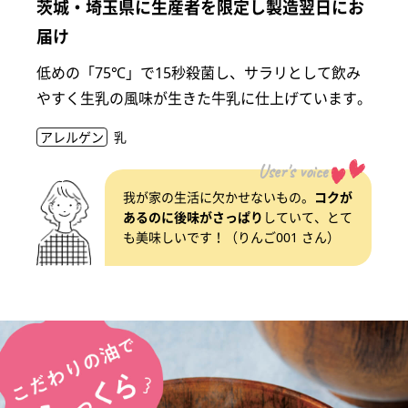
茨城・埼玉県に生産者を限定し製造翌日にお
届け
低めの「75℃」で15秒殺菌し、サラリとして飲み
やすく生乳の風味が生きた牛乳に仕上げています。
アレルゲン
乳
User's voice
我が家の生活に欠かせないもの。
コクが
あるのに後味がさっぱり
していて、とて
も美味しいです！（りんご001 さん）