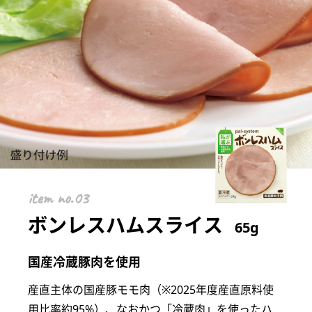
item
ボンレスハムスライス
65g
国産冷蔵豚肉を使用
産直主体の国産豚モモ肉（※2025年度産直原料使
用比率約95%）、なおかつ「冷蔵肉」を使ったハ