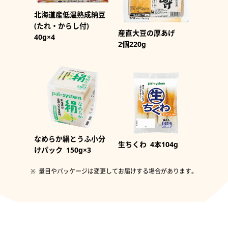
北海道産低温熟成納豆
(たれ・からし付)
産直大豆の厚あげ
40g×4
2個220g
なめらか絹とうふ小分
生ちくわ
4本104g
けパック
150g×3
量目やパッケージは変更してお届けする場合があります。