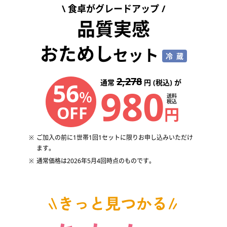
食卓がグレードアップ
品質実感
おためし
セット
冷蔵
2,278
56
通常
円 (税込) が
980
％
送料
税込
OFF
円
ご加入の前に1世帯1回1セットに限りお申し込みいただけ
ます。
通常価格は2026年5月4回時点のものです。