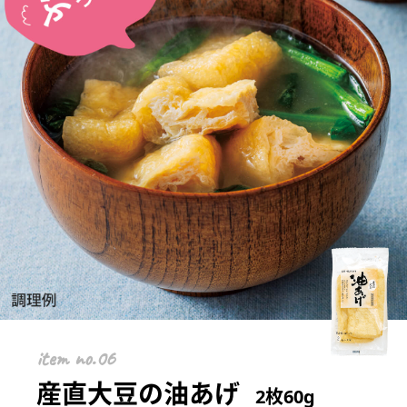
item
産直大豆の油あげ
2枚60g