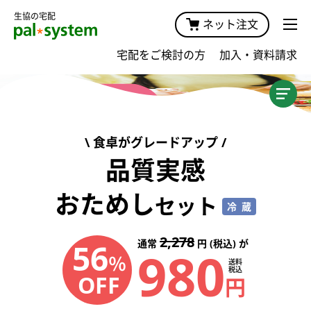
生協の宅配
ネット注文
宅配をご検討の方
加入・資料請求
加入案内TOP
商品・価格
食卓がグレードアップ
宅配サービスガイド・手数料
品質実感
おためし
キャンペーン
セット
冷蔵
おためしプラン
2,278
56
通常
円 (税込) が
980
％
送料
おためし宅配
税込
OFF
円
おためしセット