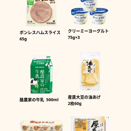
クリーミーヨーグルト
ボンレスハムスライス
75g×3
65g
産直大豆の油あげ
酪農家の牛乳
500ml
2枚60g