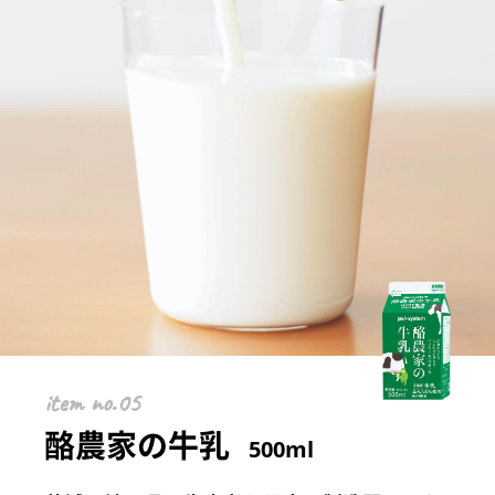
item
酪農家の牛乳
500ml