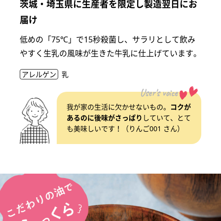
茨城・埼玉県に生産者を限定し製造翌日にお
届け
低めの「75℃」で15秒殺菌し、サラリとして飲み
やすく生乳の風味が生きた牛乳に仕上げています。
アレルゲン
乳
User's voice
我が家の生活に欠かせないもの。
コクが
あるのに後味がさっぱり
していて、とて
も美味しいです！（りんご001 さん）