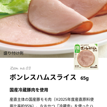
item
ボンレスハムスライス
65g
国産冷蔵豚肉を使用
産直主体の国産豚モモ肉（※2025年度産直原料使
用比率約95%）、なおかつ「冷蔵肉」を使ったハ