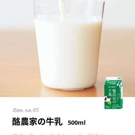
item
酪農家の牛乳
500ml