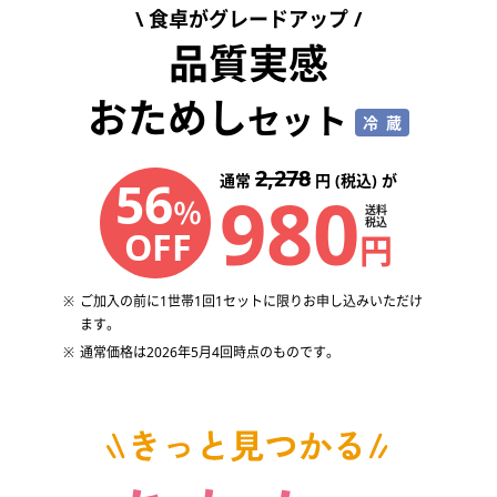
食卓がグレードアップ
品質実感
おためし
セット
冷蔵
2,278
56
通常
円 (税込) が
980
％
送料
税込
OFF
円
ご加入の前に1世帯1回1セットに限りお申し込みいただけ
ます。
通常価格は2026年5月4回時点のものです。