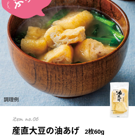
item
産直大豆の油あげ
2枚60g