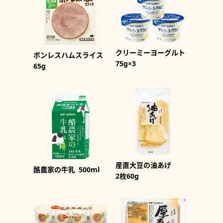
クリーミーヨーグルト
ボンレスハムスライス
75g×3
65g
産直大豆の油あげ
酪農家の牛乳
500ml
2枚60g