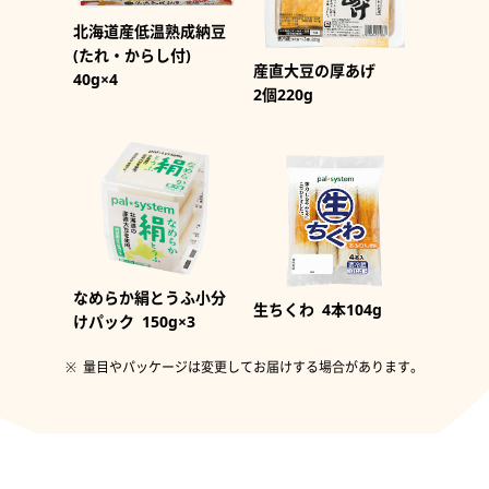
北海道産低温熟成納豆
(たれ・からし付)
産直大豆の厚あげ
40g×4
2個220g
なめらか絹とうふ小分
生ちくわ
4本104g
けパック
150g×3
量目やパッケージは変更してお届けする場合があります。