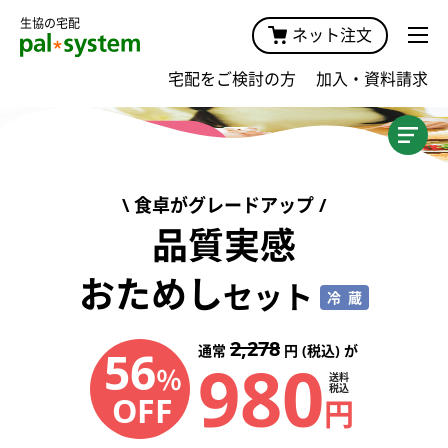
生協の宅配
ネット注文
宅配をご検討の方
加入・資料請求
加入案内TOP
商品・価格
食卓がグレードアップ
宅配サービスガイド・手数料
品質実感
おためし
キャンペーン
セット
冷蔵
おためしプラン
2,278
56
通常
円 (税込) が
980
％
送料
おためし宅配
税込
OFF
円
おためしセット