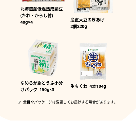
北海道産低温熟成納豆
(たれ・からし付)
産直大豆の厚あげ
40g×4
2個220g
なめらか絹とうふ小分
生ちくわ
4本104g
けパック
150g×3
量目やパッケージは変更してお届けする場合があります。