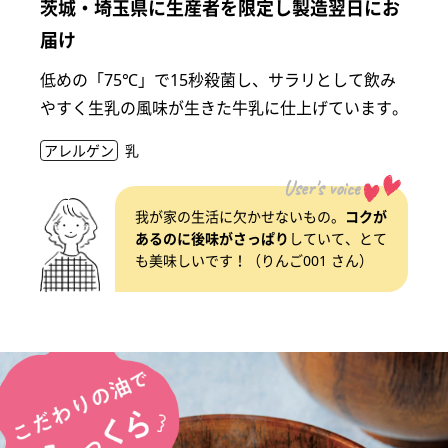
茨城・埼玉県に生産者を限定し製造翌日にお
届け
低めの「75℃」で15秒殺菌し、サラリとして飲み
やすく生乳の風味が生きた牛乳に仕上げています。
アレルゲン
乳
User's voice
我が家の生活に欠かせないもの。
コクが
あるのに後味がさっぱり
していて、とて
も美味しいです！（りんご001 さん）