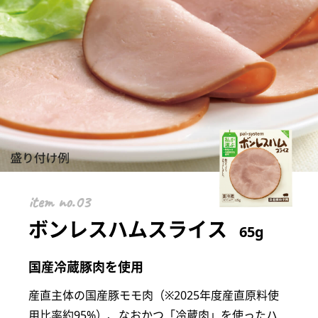
item
ボンレスハムスライス
65g
国産冷蔵豚肉を使用
産直主体の国産豚モモ肉（※2025年度産直原料使
用比率約95%）、なおかつ「冷蔵肉」を使ったハ