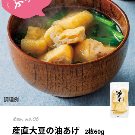
item
産直大豆の油あげ
2枚60g