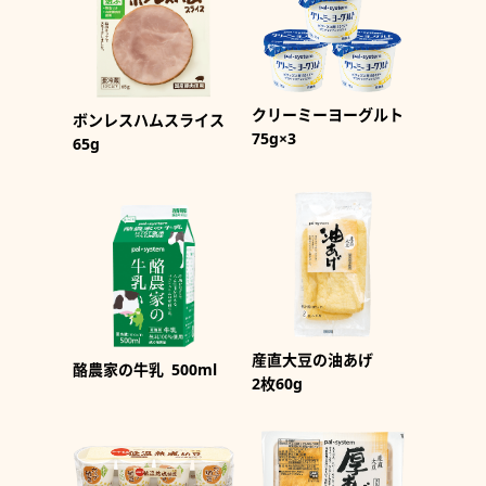
クリーミーヨーグルト
ボンレスハムスライス
75g×3
65g
産直大豆の油あげ
酪農家の牛乳
500ml
2枚60g