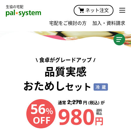
生協の宅配
ネット注文
宅配をご検討の方
加入・資料請求
加入案内TOP
商品・価格
食卓がグレードアップ
宅配サービスガイド・手数料
品質実感
おためし
キャンペーン
セット
冷蔵
おためしプラン
2,278
56
通常
円 (税込) が
980
％
送料
おためし宅配
税込
OFF
円
おためしセット