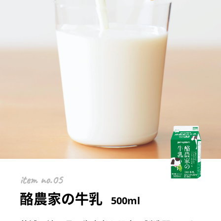
item
酪農家の牛乳
500ml