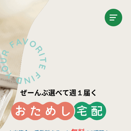
ぜーんぶ選べて週１届く