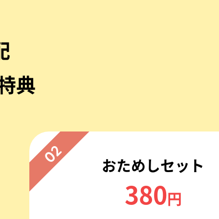
配
特典
02
おためしセット
380
円