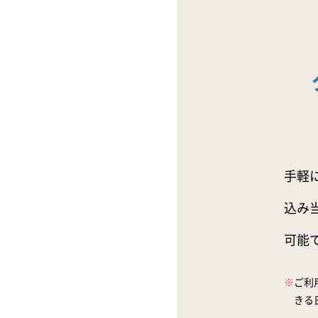
手軽
込み
可能
※
ご利
きる