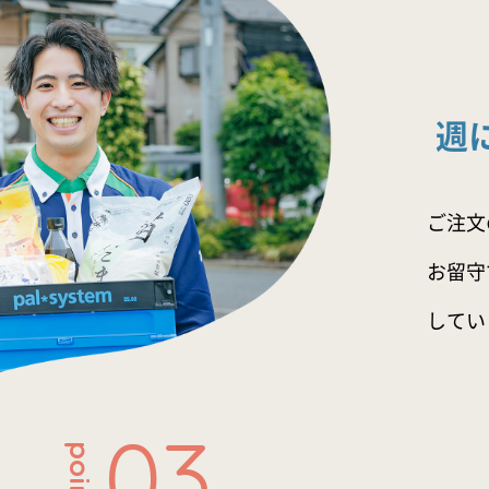
週
ご注文
お留守
してい
03
point