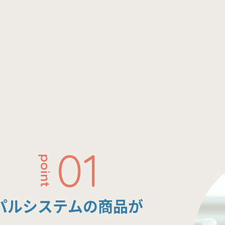
01
point
パルシステムの商品が