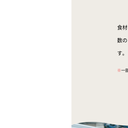
食材
数の
す。
※
一