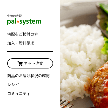
生協の宅配
宅配をご検討の方
加入・資料請求
加入案内TO
商品・価格
ネット注文
宅配サービ
商品のお届け状況の確認
キャンペー
レシピ
コミュニティ
おためしプ
おためし宅