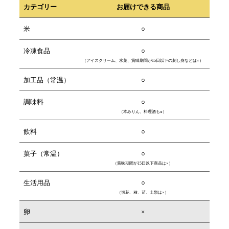
カテゴリー
お届けできる商品
米
○
冷凍食品
○
（アイスクリーム、氷菓、賞味期間が15日以下の刺し身などは×）
加工品（常温）
○
調味料
○
（本みりん、料理酒も○）
飲料
○
菓子（常温）
○
（賞味期間が15日以下商品は×）
生活用品
○
（切花、種、苗、土類は×）
卵
×