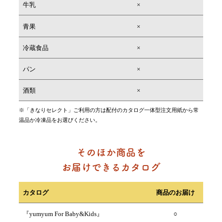
牛乳
×
青果
×
冷蔵食品
×
パン
×
酒類
×
※「きなりセレクト」ご利用の方は配付のカタログ一体型注文用紙から常
温品か冷凍品をお選びください。
カタログ
商品のお届け
『yumyum For Baby&Kids』
○