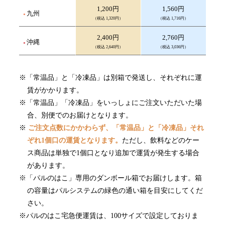
1,200円
1,560円
九州
（税込 1,320円）
（税込 1,716円）
2,400円
2,760円
沖縄
（税込 2,640円）
（税込 3,036円）
「常温品」と「冷凍品」は別箱で発送し、それぞれに運
賃がかかります。
「常温品」「冷凍品」をいっしょにご注文いただいた場
合、別便でのお届けとなります。
ご注文点数にかかわらず、「常温品」と「冷凍品」それ
ぞれ1個口の運賃となります。
ただし、飲料などのケー
ス商品は単独で1個口となり追加で運賃が発生する場合
があります。
「パルのはこ」専用のダンボール箱でお届けします。箱
の容量はパルシステムの緑色の通い箱を目安にしてくだ
さい。
パルのはこ宅急便運賃は、100サイズで設定しておりま