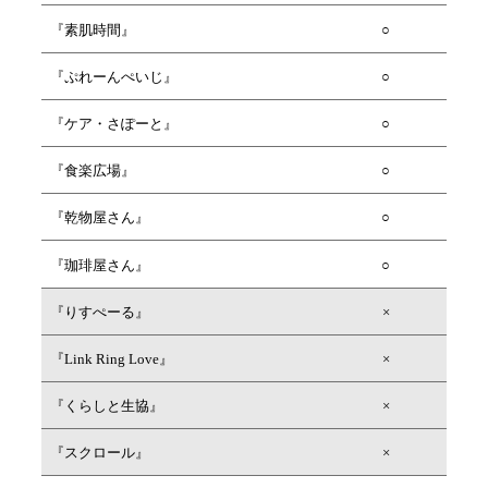
『素肌時間』
○
『ぷれーんぺいじ』
○
『ケア・さぽーと』
○
『食楽広場』
○
『乾物屋さん』
○
『珈琲屋さん』
○
『りすぺーる』
×
『Link Ring Love』
×
『くらしと生協』
×
『スクロール』
×