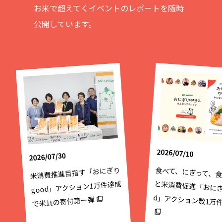
お米で超えてくイベントの
レポートを随時
公開しています。
2026/07/10
2026/07/30
米消費推進目指す「おにぎり
食べて、にぎって、
と米消費促進「おにぎ
good」アクション1万件達成
d」アクション数1万
で米1tの寄付第一弾