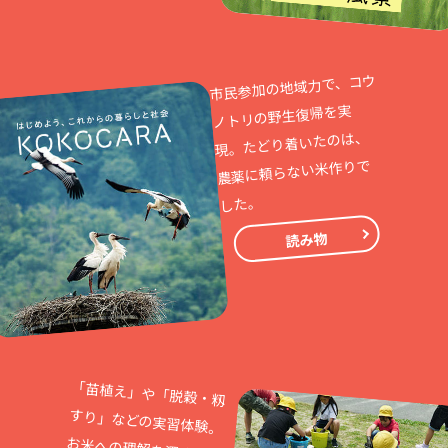
市民参加の地域力で、コウ
ノトリの野生復帰を実
現。たどり着いたのは、
農薬に頼らない米作りで
した。
読み物
「苗植え」や「脱穀・籾
すり」などの実習体験。
お米への理解を深める出