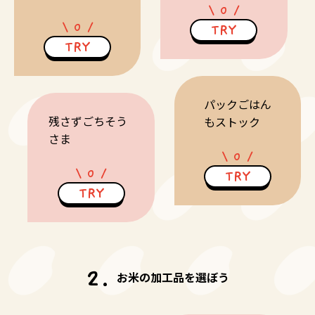
0
0
TRY
TRY
パックごはん
残さず
ごちそう
もストック
さま
0
0
TRY
TRY
お米の加工品を選ぼう