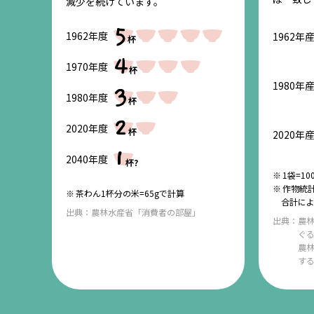
減少を続けています。
5
1962年度
1962年
杯
4
1970年度
杯
1980年
3
1980年度
杯
2
2020年度
杯
2020年
1
2040年度
杯?
1袋=1
作物統
茶わん1杯分の米=65gで計算
合計に
出典：
農林水産省「消費者の部屋」
出典：
農
ぐ
農
する