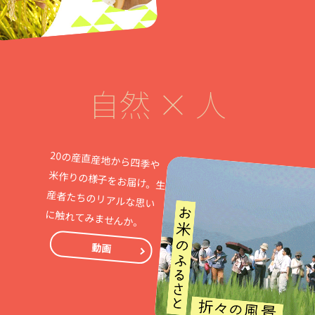
自然 × 人
20の産直産地から四季や
米作りの様子をお届け。生
産者たちのリアルな思い
に触れてみませんか。
動画