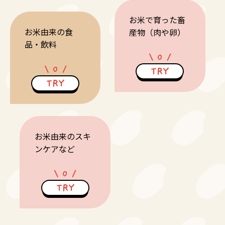
お米で育った
畜
お米由来の
食
産物（肉や卵）
品・飲料
0
0
TRY
TRY
お米由来の
スキ
ンケアなど
0
TRY