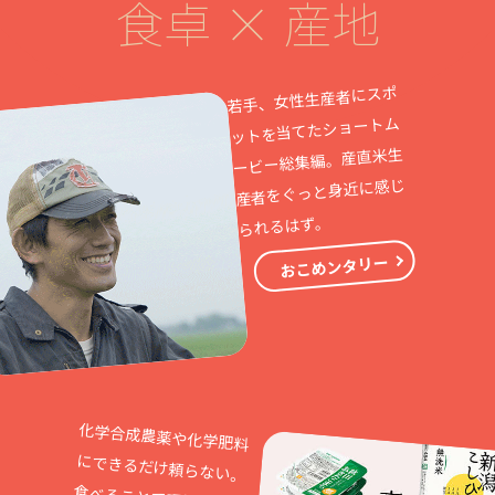
食卓 × 産地
若手、女性生産者にスポ
ットを当てたショートム
ービー総集編。産直米生
産者をぐっと身近に感じ
られるはず。
おこめンタリー
化学合成農薬や化学肥料
にできるだけ頼らない。
食べることで環境保全に