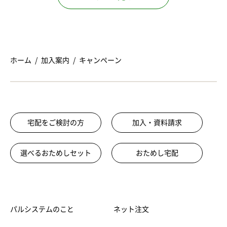
どに適用される割引制度もあります。
ーもご用意しております。
詳しくは以下よりお住まいの地域を選んでご
確認ください。
パルシステム手数料 →
ホーム
加入案内
キャンペーン
宅配をご検討の方
加入・資料請求
選べるおためしセット
おためし宅配
パルシステムのこと
ネット注文