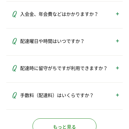
川、千葉、埼玉、茨城、栃木、群馬、福島、
入会金、年会費などはかかりますか？
山梨、長野、静岡、新潟の1都11県です。
※上記の都県内でも一部配達に伺っていない地域がありま
入会金・年会費などはかかりません。
す。
パルシステムに加入する際に、出資金として
配達曜日や時間はいつですか？
1,000円をお預かりしますが、脱退（退会）す
る際に返還いたします。
地域ごとに毎週、決まった曜日に配達してい
ます。
配達時に留守がちですが利用できますか？
お住まいの地域の配達曜日や時間について
は、下記よりお問い合わせください。
ご不在の場合は、事前にお約束した場所（玄
パルシステム受付センター →
関前など）に置かせていただきます。
手数料（配達料）はいくらですか？
商品は折りたたみ式コンテナ、専用の保冷箱
に保冷剤やドライアイスを入れて、温度帯に
手数料は、地域によって異なります。
適した梱包でお届けします。
グループでご利用の方、小さなお子様のいる
また封印シールでフタを留める取り組みや、
方、高齢の方、障がい者手帳をお持ちの方な
もっと見る
ご希望に応じて保冷箱を覆うセーフティカバ